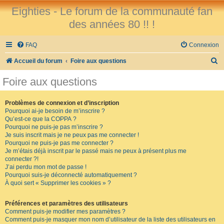
Eighties - Le forum de la communauté fan
des années 80 !! !
FAQ
Connexion
R
Accueil du forum
Foire aux questions
e
Foire aux questions
c
h
Problèmes de connexion et d’inscription
Pourquoi ai-je besoin de m’inscrire ?
e
Qu’est-ce que la COPPA ?
r
Pourquoi ne puis-je pas m’inscrire ?
Je suis inscrit mais je ne peux pas me connecter !
c
Pourquoi ne puis-je pas me connecter ?
Je m’étais déjà inscrit par le passé mais ne peux à présent plus me
h
connecter ?!
e
J’ai perdu mon mot de passe !
Pourquoi suis-je déconnecté automatiquement ?
r
À quoi sert « Supprimer les cookies » ?
Préférences et paramètres des utilisateurs
Comment puis-je modifier mes paramètres ?
Comment puis-je masquer mon nom d’utilisateur de la liste des utilisateurs en