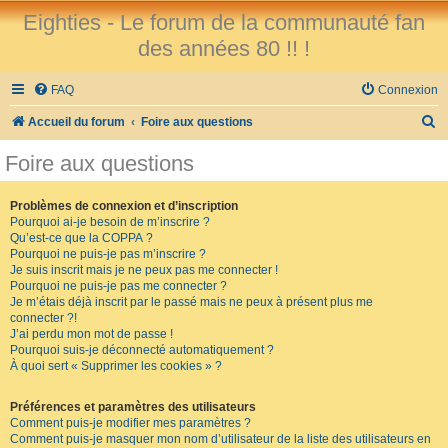
Eighties - Le forum de la communauté fan
des années 80 !! !
FAQ
Connexion
R
Accueil du forum
Foire aux questions
e
Foire aux questions
c
h
Problèmes de connexion et d’inscription
Pourquoi ai-je besoin de m’inscrire ?
e
Qu’est-ce que la COPPA ?
r
Pourquoi ne puis-je pas m’inscrire ?
Je suis inscrit mais je ne peux pas me connecter !
c
Pourquoi ne puis-je pas me connecter ?
Je m’étais déjà inscrit par le passé mais ne peux à présent plus me
h
connecter ?!
e
J’ai perdu mon mot de passe !
Pourquoi suis-je déconnecté automatiquement ?
r
À quoi sert « Supprimer les cookies » ?
Préférences et paramètres des utilisateurs
Comment puis-je modifier mes paramètres ?
Comment puis-je masquer mon nom d’utilisateur de la liste des utilisateurs en