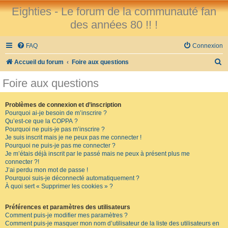
Eighties - Le forum de la communauté fan
des années 80 !! !
FAQ
Connexion
R
Accueil du forum
Foire aux questions
e
Foire aux questions
c
h
Problèmes de connexion et d’inscription
Pourquoi ai-je besoin de m’inscrire ?
e
Qu’est-ce que la COPPA ?
r
Pourquoi ne puis-je pas m’inscrire ?
Je suis inscrit mais je ne peux pas me connecter !
c
Pourquoi ne puis-je pas me connecter ?
Je m’étais déjà inscrit par le passé mais ne peux à présent plus me
h
connecter ?!
e
J’ai perdu mon mot de passe !
Pourquoi suis-je déconnecté automatiquement ?
r
À quoi sert « Supprimer les cookies » ?
Préférences et paramètres des utilisateurs
Comment puis-je modifier mes paramètres ?
Comment puis-je masquer mon nom d’utilisateur de la liste des utilisateurs en