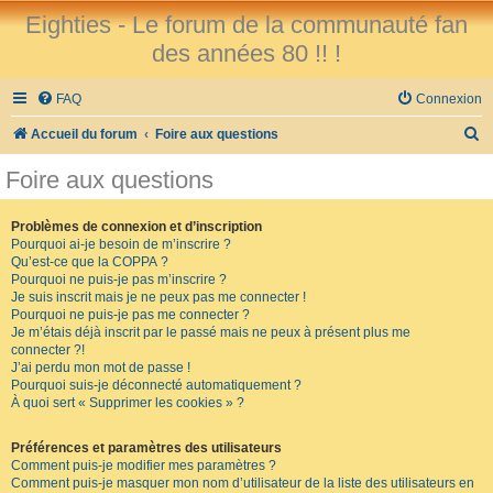
Eighties - Le forum de la communauté fan
des années 80 !! !
FAQ
Connexion
R
Accueil du forum
Foire aux questions
e
Foire aux questions
c
h
Problèmes de connexion et d’inscription
Pourquoi ai-je besoin de m’inscrire ?
e
Qu’est-ce que la COPPA ?
r
Pourquoi ne puis-je pas m’inscrire ?
Je suis inscrit mais je ne peux pas me connecter !
c
Pourquoi ne puis-je pas me connecter ?
Je m’étais déjà inscrit par le passé mais ne peux à présent plus me
h
connecter ?!
e
J’ai perdu mon mot de passe !
Pourquoi suis-je déconnecté automatiquement ?
r
À quoi sert « Supprimer les cookies » ?
Préférences et paramètres des utilisateurs
Comment puis-je modifier mes paramètres ?
Comment puis-je masquer mon nom d’utilisateur de la liste des utilisateurs en