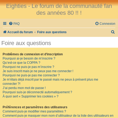
Eighties - Le forum de la communauté fan
des années 80 !! !
FAQ
Connexion
R
Accueil du forum
Foire aux questions
e
Foire aux questions
c
h
Problèmes de connexion et d’inscription
Pourquoi ai-je besoin de m’inscrire ?
e
Qu’est-ce que la COPPA ?
r
Pourquoi ne puis-je pas m’inscrire ?
Je suis inscrit mais je ne peux pas me connecter !
c
Pourquoi ne puis-je pas me connecter ?
Je m’étais déjà inscrit par le passé mais ne peux à présent plus me
h
connecter ?!
e
J’ai perdu mon mot de passe !
Pourquoi suis-je déconnecté automatiquement ?
r
À quoi sert « Supprimer les cookies » ?
Préférences et paramètres des utilisateurs
Comment puis-je modifier mes paramètres ?
Comment puis-je masquer mon nom d’utilisateur de la liste des utilisateurs en