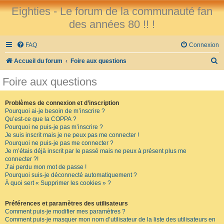
Eighties - Le forum de la communauté fan
des années 80 !! !
FAQ
Connexion
R
Accueil du forum
Foire aux questions
e
Foire aux questions
c
h
Problèmes de connexion et d’inscription
Pourquoi ai-je besoin de m’inscrire ?
e
Qu’est-ce que la COPPA ?
r
Pourquoi ne puis-je pas m’inscrire ?
Je suis inscrit mais je ne peux pas me connecter !
c
Pourquoi ne puis-je pas me connecter ?
Je m’étais déjà inscrit par le passé mais ne peux à présent plus me
h
connecter ?!
e
J’ai perdu mon mot de passe !
Pourquoi suis-je déconnecté automatiquement ?
r
À quoi sert « Supprimer les cookies » ?
Préférences et paramètres des utilisateurs
Comment puis-je modifier mes paramètres ?
Comment puis-je masquer mon nom d’utilisateur de la liste des utilisateurs en