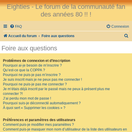
Eighties - Le forum de la communauté fan
des années 80 !! !
FAQ
Connexion
R
Accueil du forum
Foire aux questions
e
Foire aux questions
c
h
Problèmes de connexion et d’inscription
Pourquoi ai-je besoin de m’inscrire ?
e
Qu’est-ce que la COPPA ?
r
Pourquoi ne puis-je pas m’inscrire ?
Je suis inscrit mais je ne peux pas me connecter !
c
Pourquoi ne puis-je pas me connecter ?
Je m’étais déjà inscrit par le passé mais ne peux à présent plus me
h
connecter ?!
e
J’ai perdu mon mot de passe !
Pourquoi suis-je déconnecté automatiquement ?
r
À quoi sert « Supprimer les cookies » ?
Préférences et paramètres des utilisateurs
Comment puis-je modifier mes paramètres ?
Comment puis-je masquer mon nom d’utilisateur de la liste des utilisateurs en