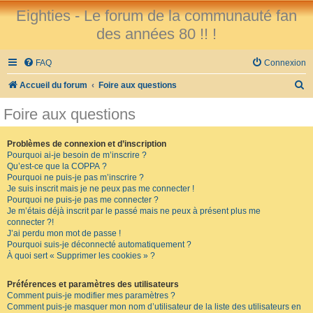
Eighties - Le forum de la communauté fan
des années 80 !! !
FAQ
Connexion
R
Accueil du forum
Foire aux questions
e
Foire aux questions
c
h
Problèmes de connexion et d’inscription
Pourquoi ai-je besoin de m’inscrire ?
e
Qu’est-ce que la COPPA ?
r
Pourquoi ne puis-je pas m’inscrire ?
Je suis inscrit mais je ne peux pas me connecter !
c
Pourquoi ne puis-je pas me connecter ?
Je m’étais déjà inscrit par le passé mais ne peux à présent plus me
h
connecter ?!
e
J’ai perdu mon mot de passe !
Pourquoi suis-je déconnecté automatiquement ?
r
À quoi sert « Supprimer les cookies » ?
Préférences et paramètres des utilisateurs
Comment puis-je modifier mes paramètres ?
Comment puis-je masquer mon nom d’utilisateur de la liste des utilisateurs en