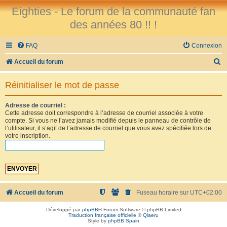
Eighties - Le forum de la communauté fan
des années 80 !! !
FAQ
Connexion
R
Accueil du forum
e
Réinitialiser le mot de passe
c
h
Adresse de courriel :
Cette adresse doit correspondre à l’adresse de courriel associée à votre
e
compte. Si vous ne l’avez jamais modifié depuis le panneau de contrôle de
r
l’utilisateur, il s’agit de l’adresse de courriel que vous avez spécifiée lors de
votre inscription.
c
h
e
r
Accueil du forum
Fuseau horaire sur
UTC+02:00
Développé par
phpBB
® Forum Software © phpBB Limited
Traduction française officielle
©
Qiaeru
Style by
phpBB Spain