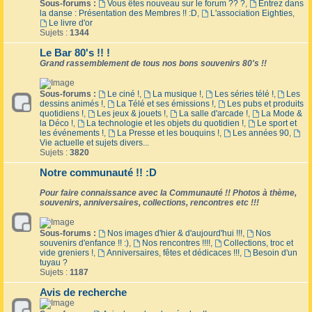
Sous-forums :
Vous êtes nouveau sur le forum ?? ?
,
Entrez dans
la danse : Présentation des Membres !! :D
,
L'association Eighties
,
Le livre d'or
Sujets :
1344
Le Bar 80's !! !
Grand rassemblement de tous nos bons souvenirs 80's !!
Sous-forums :
Le ciné !
,
La musique !
,
Les séries télé !
,
Les
dessins animés !
,
La Télé et ses émissions !
,
Les pubs et produits
quotidiens !
,
Les jeux & jouets !
,
La salle d'arcade !
,
La Mode &
la Déco !
,
La technologie et les objets du quotidien !
,
Le sport et
les événements !
,
La Presse et les bouquins !
,
Les années 90
,
Vie actuelle et sujets divers...
Sujets :
3820
Notre communauté !! :D
Pour faire connaissance avec la Communauté !! Photos à thème,
souvenirs, anniversaires, collections, rencontres etc !!!
Sous-forums :
Nos images d'hier & d'aujourd'hui !!!
,
Nos
souvenirs d'enfance !! :)
,
Nos rencontres !!!!
,
Collections, troc et
vide greniers !
,
Anniversaires, fêtes et dédicaces !!!
,
Besoin d'un
tuyau ?
Sujets :
1187
Avis de recherche