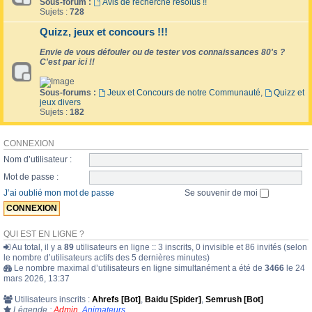
Sous-forum :
Avis de recherche résolus !!
Sujets :
728
Quizz, jeux et concours !!!
Envie de vous défouler ou de tester vos connaissances 80's ?
C'est par ici !!
Sous-forums :
Jeux et Concours de notre Communauté
,
Quizz et
jeux divers
Sujets :
182
CONNEXION
Nom d’utilisateur :
Mot de passe :
J’ai oublié mon mot de passe
Se souvenir de moi
QUI EST EN LIGNE ?
Au total, il y a
89
utilisateurs en ligne :: 3 inscrits, 0 invisible et 86 invités (selon
le nombre d’utilisateurs actifs des 5 dernières minutes)
Le nombre maximal d’utilisateurs en ligne simultanément a été de
3466
le 24
mars 2026, 13:37
Utilisateurs inscrits :
Ahrefs [Bot]
,
Baidu [Spider]
,
Semrush [Bot]
Légende :
Admin
,
Animateurs