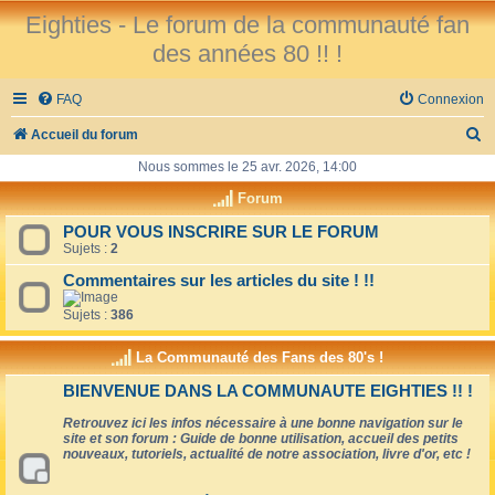
Eighties - Le forum de la communauté fan
des années 80 !! !
FAQ
Connexion
R
Accueil du forum
e
Nous sommes le 25 avr. 2026, 14:00
c
Forum
h
POUR VOUS INSCRIRE SUR LE FORUM
Sujets :
2
e
r
Commentaires sur les articles du site ! !!
c
Sujets :
386
h
La Communauté des Fans des 80's !
e
BIENVENUE DANS LA COMMUNAUTE EIGHTIES !! !
r
Retrouvez ici les infos nécessaire à une bonne navigation sur le
site et son forum : Guide de bonne utilisation, accueil des petits
nouveaux, tutoriels, actualité de notre association, livre d'or, etc !