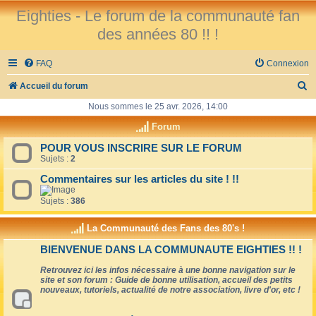
Eighties - Le forum de la communauté fan
des années 80 !! !
FAQ
Connexion
R
Accueil du forum
e
Nous sommes le 25 avr. 2026, 14:00
c
Forum
h
POUR VOUS INSCRIRE SUR LE FORUM
Sujets :
2
e
r
Commentaires sur les articles du site ! !!
c
Sujets :
386
h
La Communauté des Fans des 80's !
e
BIENVENUE DANS LA COMMUNAUTE EIGHTIES !! !
r
Retrouvez ici les infos nécessaire à une bonne navigation sur le
site et son forum : Guide de bonne utilisation, accueil des petits
nouveaux, tutoriels, actualité de notre association, livre d'or, etc !