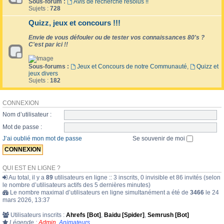
Sous-forum :
Avis de recherche résolus !!
Sujets :
728
Quizz, jeux et concours !!!
Envie de vous défouler ou de tester vos connaissances 80's ?
C'est par ici !!
Sous-forums :
Jeux et Concours de notre Communauté
,
Quizz et
jeux divers
Sujets :
182
CONNEXION
Nom d’utilisateur :
Mot de passe :
J’ai oublié mon mot de passe
Se souvenir de moi
QUI EST EN LIGNE ?
Au total, il y a
89
utilisateurs en ligne :: 3 inscrits, 0 invisible et 86 invités (selon
le nombre d’utilisateurs actifs des 5 dernières minutes)
Le nombre maximal d’utilisateurs en ligne simultanément a été de
3466
le 24
mars 2026, 13:37
Utilisateurs inscrits :
Ahrefs [Bot]
,
Baidu [Spider]
,
Semrush [Bot]
Légende :
Admin
,
Animateurs