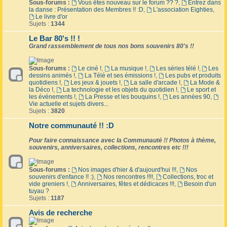
Sous-forums :
Vous êtes nouveau sur le forum ?? ?
,
Entrez dans
la danse : Présentation des Membres !! :D
,
L'association Eighties
,
Le livre d'or
Sujets :
1344
Le Bar 80's !! !
Grand rassemblement de tous nos bons souvenirs 80's !!
Sous-forums :
Le ciné !
,
La musique !
,
Les séries télé !
,
Les
dessins animés !
,
La Télé et ses émissions !
,
Les pubs et produits
quotidiens !
,
Les jeux & jouets !
,
La salle d'arcade !
,
La Mode &
la Déco !
,
La technologie et les objets du quotidien !
,
Le sport et
les événements !
,
La Presse et les bouquins !
,
Les années 90
,
Vie actuelle et sujets divers...
Sujets :
3820
Notre communauté !! :D
Pour faire connaissance avec la Communauté !! Photos à thème,
souvenirs, anniversaires, collections, rencontres etc !!!
Sous-forums :
Nos images d'hier & d'aujourd'hui !!!
,
Nos
souvenirs d'enfance !! :)
,
Nos rencontres !!!!
,
Collections, troc et
vide greniers !
,
Anniversaires, fêtes et dédicaces !!!
,
Besoin d'un
tuyau ?
Sujets :
1187
Avis de recherche