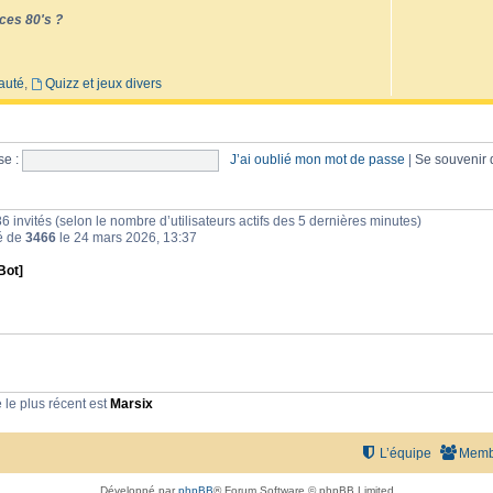
ces 80's ?
auté
,
Quizz et jeux divers
e :
J’ai oublié mon mot de passe
|
Se souvenir
et 86 invités (selon le nombre d’utilisateurs actifs des 5 dernières minutes)
té de
3466
le 24 mars 2026, 13:37
Bot]
le plus récent est
Marsix
L’équipe
Memb
Développé par
phpBB
® Forum Software © phpBB Limited