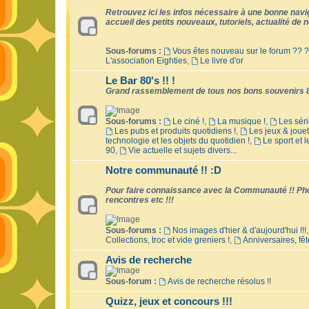
Retrouvez ici les infos nécessaire à une bonne naviga
accueil des petits nouveaux, tutoriels, actualité de no
Sous-forums :
Vous êtes nouveau sur le forum ?? ?
L'association Eighties
,
Le livre d'or
Le Bar 80's !! !
Grand rassemblement de tous nos bons souvenirs 8
Sous-forums :
Le ciné !
,
La musique !
,
Les séri
Les pubs et produits quotidiens !
,
Les jeux & jouet
technologie et les objets du quotidien !
,
Le sport et 
90
,
Vie actuelle et sujets divers...
Notre communauté !! :D
Pour faire connaissance avec la Communauté !! Phot
rencontres etc !!!
Sous-forums :
Nos images d'hier & d'aujourd'hui !!!
Collections, troc et vide greniers !
,
Anniversaires, fêt
Avis de recherche
Sous-forum :
Avis de recherche résolus !!
Quizz, jeux et concours !!!