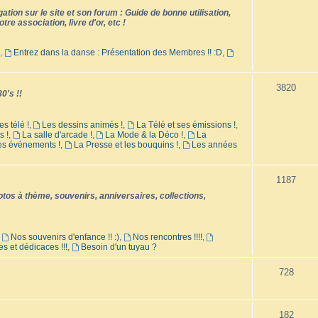
tion sur le site et son forum : Guide de bonne utilisation,
tre association, livre d'or, etc !
,
Entrez dans la danse : Présentation des Membres !! :D
,
3820
0's !!
es télé !
,
Les dessins animés !
,
La Télé et ses émissions !
,
s !
,
La salle d'arcade !
,
La Mode & la Déco !
,
La
les événements !
,
La Presse et les bouquins !
,
Les années
1187
os à thème, souvenirs, anniversaires, collections,
,
Nos souvenirs d'enfance !! :)
,
Nos rencontres !!!!
,
es et dédicaces !!!
,
Besoin d'un tuyau ?
728
182