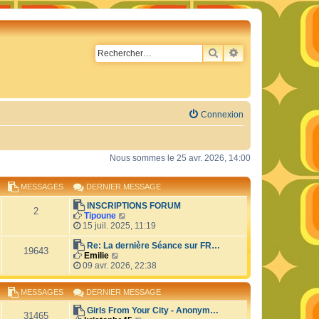
RECHERCHER
RECHERCHE AVA
Connexion
Nous sommes le 25 avr. 2026, 14:00
MESSAGES
DERNIER MESSAGE
INSCRIPTIONS FORUM
2
C
Tipoune
o
15 juil. 2025, 11:19
n
s
Re: La dernière Séance sur FR…
19643
C
u
Emilie
o
l
09 avr. 2026, 22:38
n
t
s
e
MESSAGES
DERNIER MESSAGE
u
r
l
l
Girls From Your City - Anonym…
t
e
31465