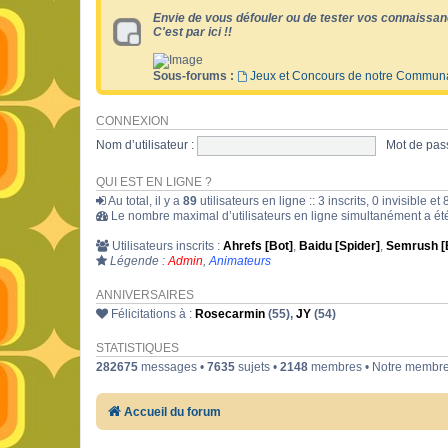
Envie de vous défouler ou de tester vos connaissan
C'est par ici !!
Sous-forums :
Jeux et Concours de notre Commun
CONNEXION
Nom d’utilisateur :
Mot de pass
QUI EST EN LIGNE ?
Au total, il y a
89
utilisateurs en ligne :: 3 inscrits, 0 invisible 
Le nombre maximal d’utilisateurs en ligne simultanément a é
Utilisateurs inscrits :
Ahrefs [Bot]
,
Baidu [Spider]
,
Semrush [
Légende :
Admin
,
Animateurs
ANNIVERSAIRES
Félicitations à :
Rosecarmin
(55),
JY
(54)
STATISTIQUES
282675
messages •
7635
sujets •
2148
membres • Notre membre 
Accueil du forum