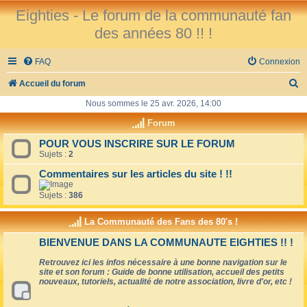
Eighties - Le forum de la communauté fan
des années 80 !! !
FAQ
Connexion
R
Accueil du forum
e
Nous sommes le 25 avr. 2026, 14:00
c
Forum
h
POUR VOUS INSCRIRE SUR LE FORUM
Sujets :
2
e
r
Commentaires sur les articles du site ! !!
c
Sujets :
386
h
La Communauté des Fans des 80's !
e
BIENVENUE DANS LA COMMUNAUTE EIGHTIES !! !
r
Retrouvez ici les infos nécessaire à une bonne navigation sur le
site et son forum : Guide de bonne utilisation, accueil des petits
nouveaux, tutoriels, actualité de notre association, livre d'or, etc !