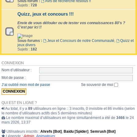
Sous-forum :
Avis de recherche résolus !!
Sujets :
728
Quizz, jeux et concours !!!
Envie de vous défouler ou de tester vos connaissances 80's ?
C'est par ici !!
Sous-forums :
Jeux et Concours de notre Communauté
,
Quizz et
jeux divers
Sujets :
182
CONNEXION
Nom d’utilisateur :
Mot de passe :
J’ai oublié mon mot de passe
Se souvenir de moi
QUI EST EN LIGNE ?
Au total, il y a
89
utilisateurs en ligne :: 3 inscrits, 0 invisible et 86 invités (selon
le nombre d’utilisateurs actifs des 5 dernières minutes)
Le nombre maximal d’utilisateurs en ligne simultanément a été de
3466
le 24
mars 2026, 13:37
Utilisateurs inscrits :
Ahrefs [Bot]
,
Baidu [Spider]
,
Semrush [Bot]
Légende :
Admin
,
Animateurs