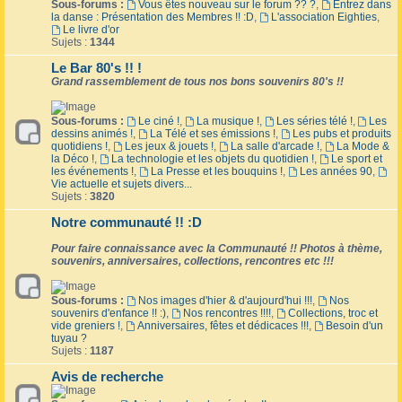
Sous-forums :
Vous êtes nouveau sur le forum ?? ?
,
Entrez dans
la danse : Présentation des Membres !! :D
,
L'association Eighties
,
Le livre d'or
Sujets :
1344
Le Bar 80's !! !
Grand rassemblement de tous nos bons souvenirs 80's !!
Sous-forums :
Le ciné !
,
La musique !
,
Les séries télé !
,
Les
dessins animés !
,
La Télé et ses émissions !
,
Les pubs et produits
quotidiens !
,
Les jeux & jouets !
,
La salle d'arcade !
,
La Mode &
la Déco !
,
La technologie et les objets du quotidien !
,
Le sport et
les événements !
,
La Presse et les bouquins !
,
Les années 90
,
Vie actuelle et sujets divers...
Sujets :
3820
Notre communauté !! :D
Pour faire connaissance avec la Communauté !! Photos à thème,
souvenirs, anniversaires, collections, rencontres etc !!!
Sous-forums :
Nos images d'hier & d'aujourd'hui !!!
,
Nos
souvenirs d'enfance !! :)
,
Nos rencontres !!!!
,
Collections, troc et
vide greniers !
,
Anniversaires, fêtes et dédicaces !!!
,
Besoin d'un
tuyau ?
Sujets :
1187
Avis de recherche