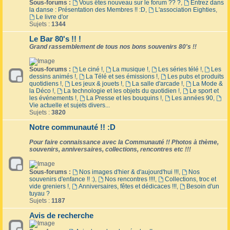
Sous-forums :
Vous êtes nouveau sur le forum ?? ?
,
Entrez dans
la danse : Présentation des Membres !! :D
,
L'association Eighties
,
Le livre d'or
Sujets :
1344
Le Bar 80's !! !
Grand rassemblement de tous nos bons souvenirs 80's !!
Sous-forums :
Le ciné !
,
La musique !
,
Les séries télé !
,
Les
dessins animés !
,
La Télé et ses émissions !
,
Les pubs et produits
quotidiens !
,
Les jeux & jouets !
,
La salle d'arcade !
,
La Mode &
la Déco !
,
La technologie et les objets du quotidien !
,
Le sport et
les événements !
,
La Presse et les bouquins !
,
Les années 90
,
Vie actuelle et sujets divers...
Sujets :
3820
Notre communauté !! :D
Pour faire connaissance avec la Communauté !! Photos à thème,
souvenirs, anniversaires, collections, rencontres etc !!!
Sous-forums :
Nos images d'hier & d'aujourd'hui !!!
,
Nos
souvenirs d'enfance !! :)
,
Nos rencontres !!!!
,
Collections, troc et
vide greniers !
,
Anniversaires, fêtes et dédicaces !!!
,
Besoin d'un
tuyau ?
Sujets :
1187
Avis de recherche