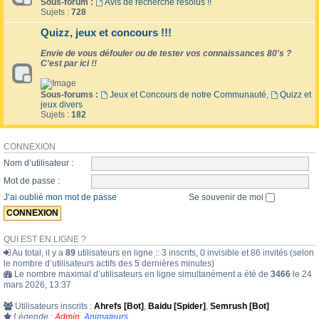
Sous-forum :
Avis de recherche résolus !!
Sujets :
728
Quizz, jeux et concours !!!
Envie de vous défouler ou de tester vos connaissances 80's ?
C'est par ici !!
Sous-forums :
Jeux et Concours de notre Communauté
,
Quizz et
jeux divers
Sujets :
182
CONNEXION
Nom d’utilisateur :
Mot de passe :
J’ai oublié mon mot de passe
Se souvenir de moi
QUI EST EN LIGNE ?
Au total, il y a
89
utilisateurs en ligne :: 3 inscrits, 0 invisible et 86 invités (selon
le nombre d’utilisateurs actifs des 5 dernières minutes)
Le nombre maximal d’utilisateurs en ligne simultanément a été de
3466
le 24
mars 2026, 13:37
Utilisateurs inscrits :
Ahrefs [Bot]
,
Baidu [Spider]
,
Semrush [Bot]
Légende :
Admin
,
Animateurs