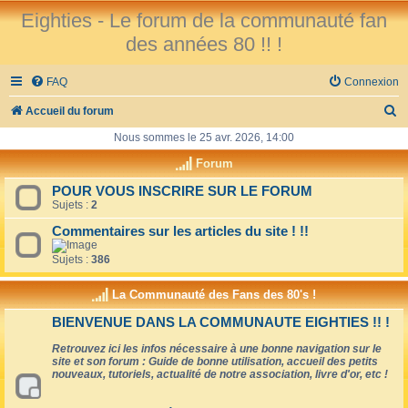
Eighties - Le forum de la communauté fan
des années 80 !! !
FAQ
Connexion
R
Accueil du forum
e
Nous sommes le 25 avr. 2026, 14:00
c
Forum
h
POUR VOUS INSCRIRE SUR LE FORUM
Sujets :
2
e
r
Commentaires sur les articles du site ! !!
c
Sujets :
386
h
La Communauté des Fans des 80's !
e
BIENVENUE DANS LA COMMUNAUTE EIGHTIES !! !
r
Retrouvez ici les infos nécessaire à une bonne navigation sur le
site et son forum : Guide de bonne utilisation, accueil des petits
nouveaux, tutoriels, actualité de notre association, livre d'or, etc !