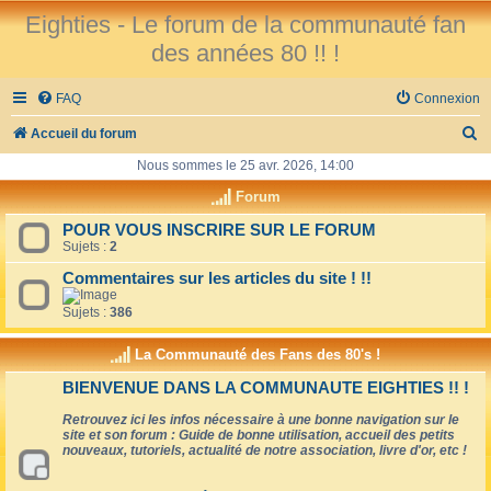
Eighties - Le forum de la communauté fan
des années 80 !! !
FAQ
Connexion
R
Accueil du forum
e
Nous sommes le 25 avr. 2026, 14:00
c
Forum
h
POUR VOUS INSCRIRE SUR LE FORUM
Sujets :
2
e
r
Commentaires sur les articles du site ! !!
c
Sujets :
386
h
La Communauté des Fans des 80's !
e
BIENVENUE DANS LA COMMUNAUTE EIGHTIES !! !
r
Retrouvez ici les infos nécessaire à une bonne navigation sur le
site et son forum : Guide de bonne utilisation, accueil des petits
nouveaux, tutoriels, actualité de notre association, livre d'or, etc !