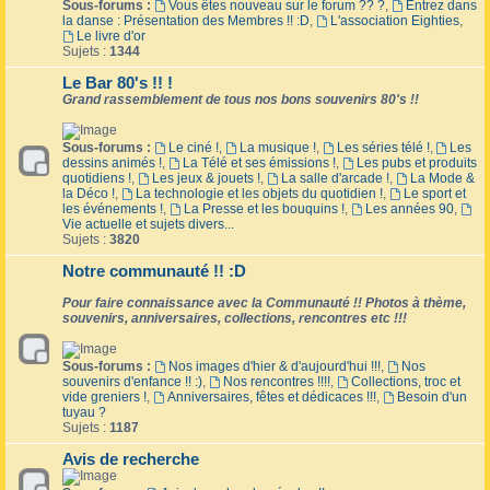
Sous-forums :
Vous êtes nouveau sur le forum ?? ?
,
Entrez dans
la danse : Présentation des Membres !! :D
,
L'association Eighties
,
Le livre d'or
Sujets :
1344
Le Bar 80's !! !
Grand rassemblement de tous nos bons souvenirs 80's !!
Sous-forums :
Le ciné !
,
La musique !
,
Les séries télé !
,
Les
dessins animés !
,
La Télé et ses émissions !
,
Les pubs et produits
quotidiens !
,
Les jeux & jouets !
,
La salle d'arcade !
,
La Mode &
la Déco !
,
La technologie et les objets du quotidien !
,
Le sport et
les événements !
,
La Presse et les bouquins !
,
Les années 90
,
Vie actuelle et sujets divers...
Sujets :
3820
Notre communauté !! :D
Pour faire connaissance avec la Communauté !! Photos à thème,
souvenirs, anniversaires, collections, rencontres etc !!!
Sous-forums :
Nos images d'hier & d'aujourd'hui !!!
,
Nos
souvenirs d'enfance !! :)
,
Nos rencontres !!!!
,
Collections, troc et
vide greniers !
,
Anniversaires, fêtes et dédicaces !!!
,
Besoin d'un
tuyau ?
Sujets :
1187
Avis de recherche