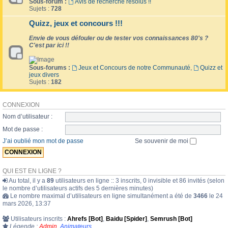
Sous-forum :
Avis de recherche résolus !!
Sujets :
728
Quizz, jeux et concours !!!
Envie de vous défouler ou de tester vos connaissances 80's ?
C'est par ici !!
Sous-forums :
Jeux et Concours de notre Communauté
,
Quizz et
jeux divers
Sujets :
182
CONNEXION
Nom d’utilisateur :
Mot de passe :
J’ai oublié mon mot de passe
Se souvenir de moi
QUI EST EN LIGNE ?
Au total, il y a
89
utilisateurs en ligne :: 3 inscrits, 0 invisible et 86 invités (selon
le nombre d’utilisateurs actifs des 5 dernières minutes)
Le nombre maximal d’utilisateurs en ligne simultanément a été de
3466
le 24
mars 2026, 13:37
Utilisateurs inscrits :
Ahrefs [Bot]
,
Baidu [Spider]
,
Semrush [Bot]
Légende :
Admin
,
Animateurs