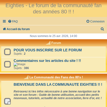
Eighties - Le forum de la communauté fan
des années 80 !! !
FAQ
Connexion
R
Accueil du forum
e
Nous sommes le 25 avr. 2026, 14:00
c
Forum
h
POUR VOUS INSCRIRE SUR LE FORUM
Sujets :
2
e
r
Commentaires sur les articles du site ! !!
c
Sujets :
386
h
La Communauté des Fans des 80's !
e
BIENVENUE DANS LA COMMUNAUTE EIGHTIES !! !
r
Retrouvez ici les infos nécessaire à une bonne navigation sur le
site et son forum : Guide de bonne utilisation, accueil des petits
nouveaux, tutoriels, actualité de notre association, livre d'or, etc !