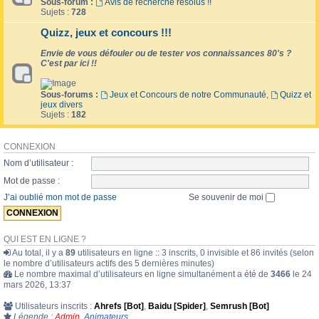
Sous-forum :
Avis de recherche résolus !!
Sujets :
728
Quizz, jeux et concours !!!
Envie de vous défouler ou de tester vos connaissances 80's ?
C'est par ici !!
Sous-forums :
Jeux et Concours de notre Communauté
,
Quizz et
jeux divers
Sujets :
182
CONNEXION
Nom d’utilisateur :
Mot de passe :
J’ai oublié mon mot de passe
Se souvenir de moi
QUI EST EN LIGNE ?
Au total, il y a
89
utilisateurs en ligne :: 3 inscrits, 0 invisible et 86 invités (selon
le nombre d’utilisateurs actifs des 5 dernières minutes)
Le nombre maximal d’utilisateurs en ligne simultanément a été de
3466
le 24
mars 2026, 13:37
Utilisateurs inscrits :
Ahrefs [Bot]
,
Baidu [Spider]
,
Semrush [Bot]
Légende :
Admin
,
Animateurs