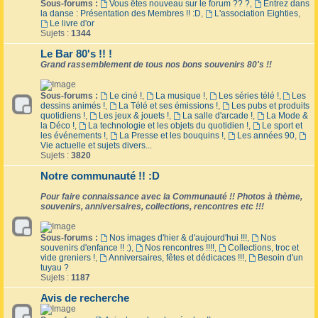
Sous-forums :
Vous êtes nouveau sur le forum ?? ?
,
Entrez dans
la danse : Présentation des Membres !! :D
,
L'association Eighties
,
Le livre d'or
Sujets :
1344
Le Bar 80's !! !
Grand rassemblement de tous nos bons souvenirs 80's !!
Sous-forums :
Le ciné !
,
La musique !
,
Les séries télé !
,
Les
dessins animés !
,
La Télé et ses émissions !
,
Les pubs et produits
quotidiens !
,
Les jeux & jouets !
,
La salle d'arcade !
,
La Mode &
la Déco !
,
La technologie et les objets du quotidien !
,
Le sport et
les événements !
,
La Presse et les bouquins !
,
Les années 90
,
Vie actuelle et sujets divers...
Sujets :
3820
Notre communauté !! :D
Pour faire connaissance avec la Communauté !! Photos à thème,
souvenirs, anniversaires, collections, rencontres etc !!!
Sous-forums :
Nos images d'hier & d'aujourd'hui !!!
,
Nos
souvenirs d'enfance !! :)
,
Nos rencontres !!!!
,
Collections, troc et
vide greniers !
,
Anniversaires, fêtes et dédicaces !!!
,
Besoin d'un
tuyau ?
Sujets :
1187
Avis de recherche