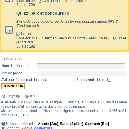
Sous-forum :
Avis de recherche résolus !!
Sujets :
728
Quizz, jeux et concours !!!
Envie de vous défouler ou de tester vos connaissances 80's ?
C'est par ici !!
Sous-forums :
Jeux et Concours de notre Communauté
,
Quizz et
jeux divers
Sujets :
182
CONNEXION
Nom d’utilisateur :
Mot de passe :
J’ai oublié mon mot de passe
Se souvenir de moi
QUI EST EN LIGNE ?
Au total, il y a
89
utilisateurs en ligne :: 3 inscrits, 0 invisible et 86 invités (selon
le nombre d’utilisateurs actifs des 5 dernières minutes)
Le nombre maximal d’utilisateurs en ligne simultanément a été de
3466
le 24
mars 2026, 13:37
Utilisateurs inscrits :
Ahrefs [Bot]
,
Baidu [Spider]
,
Semrush [Bot]
Légende :
Admin
,
Animateurs