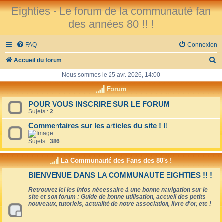
Eighties - Le forum de la communauté fan
des années 80 !! !
FAQ
Connexion
R
Accueil du forum
e
Nous sommes le 25 avr. 2026, 14:00
c
Forum
h
POUR VOUS INSCRIRE SUR LE FORUM
Sujets :
2
e
r
Commentaires sur les articles du site ! !!
c
Sujets :
386
h
La Communauté des Fans des 80's !
e
BIENVENUE DANS LA COMMUNAUTE EIGHTIES !! !
r
Retrouvez ici les infos nécessaire à une bonne navigation sur le
site et son forum : Guide de bonne utilisation, accueil des petits
nouveaux, tutoriels, actualité de notre association, livre d'or, etc !