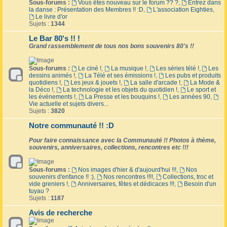
Sous-forums :
Vous êtes nouveau sur le forum ?? ?
,
Entrez dans
la danse : Présentation des Membres !! :D
,
L'association Eighties
,
Le livre d'or
Sujets :
1344
Le Bar 80's !! !
Grand rassemblement de tous nos bons souvenirs 80's !!
Sous-forums :
Le ciné !
,
La musique !
,
Les séries télé !
,
Les
dessins animés !
,
La Télé et ses émissions !
,
Les pubs et produits
quotidiens !
,
Les jeux & jouets !
,
La salle d'arcade !
,
La Mode &
la Déco !
,
La technologie et les objets du quotidien !
,
Le sport et
les événements !
,
La Presse et les bouquins !
,
Les années 90
,
Vie actuelle et sujets divers...
Sujets :
3820
Notre communauté !! :D
Pour faire connaissance avec la Communauté !! Photos à thème,
souvenirs, anniversaires, collections, rencontres etc !!!
Sous-forums :
Nos images d'hier & d'aujourd'hui !!!
,
Nos
souvenirs d'enfance !! :)
,
Nos rencontres !!!!
,
Collections, troc et
vide greniers !
,
Anniversaires, fêtes et dédicaces !!!
,
Besoin d'un
tuyau ?
Sujets :
1187
Avis de recherche