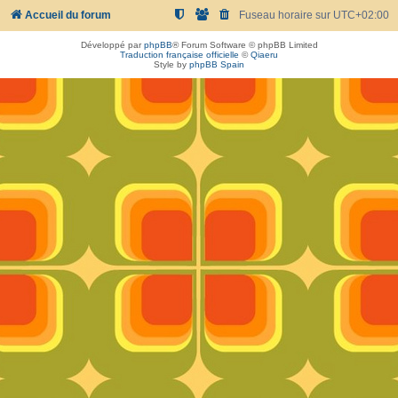
Accueil du forum
Fuseau horaire sur
UTC+02:00
Développé par
phpBB
® Forum Software © phpBB Limited
Traduction française officielle
©
Qiaeru
Style by
phpBB Spain