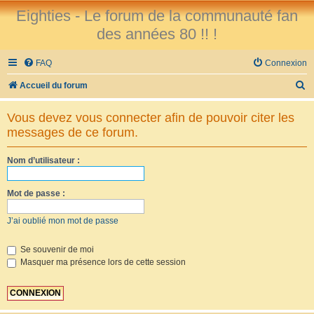
Eighties - Le forum de la communauté fan
des années 80 !! !
FAQ
Connexion
R
Accueil du forum
e
Vous devez vous connecter afin de pouvoir citer les
c
messages de ce forum.
h
e
Nom d’utilisateur :
r
Mot de passe :
c
h
J’ai oublié mon mot de passe
e
r
Se souvenir de moi
Masquer ma présence lors de cette session