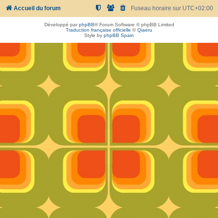
Accueil du forum
Fuseau horaire sur
UTC+02:00
Développé par
phpBB
® Forum Software © phpBB Limited
Traduction française officielle
©
Qiaeru
Style by
phpBB Spain