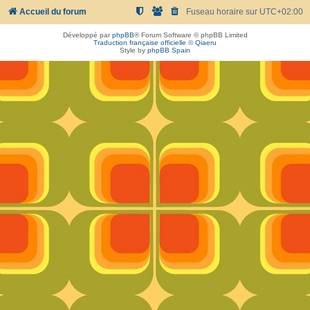
Accueil du forum
Fuseau horaire sur
UTC+02:00
Développé par
phpBB
® Forum Software © phpBB Limited
Traduction française officielle
©
Qiaeru
Style by
phpBB Spain