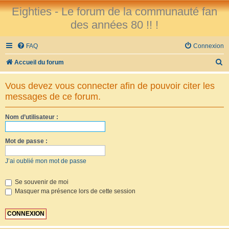
Eighties - Le forum de la communauté fan
des années 80 !! !
FAQ
Connexion
R
Accueil du forum
e
Vous devez vous connecter afin de pouvoir citer les
c
messages de ce forum.
h
e
Nom d’utilisateur :
r
Mot de passe :
c
h
J’ai oublié mon mot de passe
e
r
Se souvenir de moi
Masquer ma présence lors de cette session