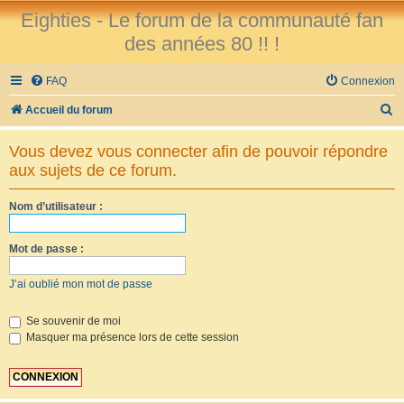
Eighties - Le forum de la communauté fan
des années 80 !! !
FAQ
Connexion
R
Accueil du forum
e
Vous devez vous connecter afin de pouvoir répondre
c
aux sujets de ce forum.
h
e
Nom d’utilisateur :
r
Mot de passe :
c
h
J’ai oublié mon mot de passe
e
r
Se souvenir de moi
Masquer ma présence lors de cette session