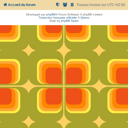
Accueil du forum
Fuseau horaire sur
UTC+02:00
Développé par
phpBB
® Forum Software © phpBB Limited
Traduction française officielle
©
Qiaeru
Style by
phpBB Spain