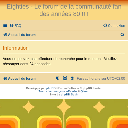
Eighties - Le forum de la communauté fan
des années 80 !! !
FAQ
Connexion
R
Accueil du forum
e
Information
c
h
Vous ne pouvez pas effectuer de recherche pour le moment. Veuillez
réessayer dans 24 secondes.
e
r
Accueil du forum
Fuseau horaire sur
UTC+02:00
c
h
Développé par
phpBB
® Forum Software © phpBB Limited
Traduction française officielle
©
Qiaeru
e
Style by
phpBB Spain
r