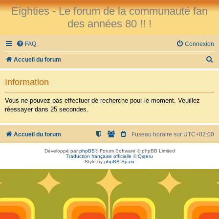
Eighties - Le forum de la communauté fan
des années 80 !! !
FAQ
Connexion
R
Accueil du forum
e
Information
c
h
Vous ne pouvez pas effectuer de recherche pour le moment. Veuillez
réessayer dans 25 secondes.
e
r
Accueil du forum
Fuseau horaire sur
UTC+02:00
c
h
Développé par
phpBB
® Forum Software © phpBB Limited
Traduction française officielle
©
Qiaeru
e
Style by
phpBB Spain
r