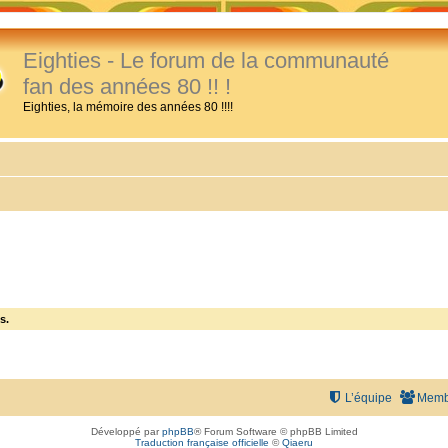
Eighties - Le forum de la communauté
fan des années 80 !! !
Eighties, la mémoire des années 80 !!!!
s.
L’équipe
Memb
Développé par
phpBB
® Forum Software © phpBB Limited
Traduction française officielle
©
Qiaeru