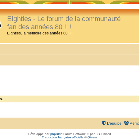
Eighties - Le forum de la communauté
fan des années 80 !! !
Eighties, la mémoire des années 80 !!!!
s.
L’équipe
Memb
Développé par
phpBB
® Forum Software © phpBB Limited
Traduction française officielle
©
Qiaeru