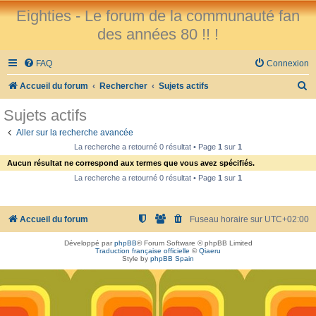
Eighties - Le forum de la communauté fan
des années 80 !! !
FAQ
Connexion
R
Accueil du forum
Rechercher
Sujets actifs
e
Sujets actifs
c
Aller sur la recherche avancée
h
La recherche a retourné 0 résultat • Page
1
sur
1
e
Aucun résultat ne correspond aux termes que vous avez spécifiés.
r
La recherche a retourné 0 résultat • Page
1
sur
1
c
h
Accueil du forum
Fuseau horaire sur
UTC+02:00
e
Développé par
phpBB
® Forum Software © phpBB Limited
r
Traduction française officielle
©
Qiaeru
Style by
phpBB Spain