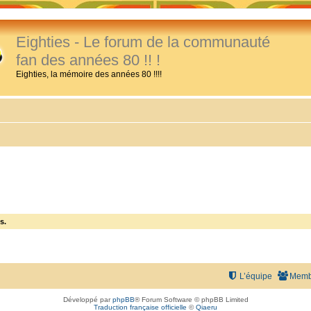
Eighties - Le forum de la communauté
fan des années 80 !! !
Eighties, la mémoire des années 80 !!!!
s.
L’équipe
Memb
Développé par
phpBB
® Forum Software © phpBB Limited
Traduction française officielle
©
Qiaeru