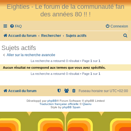
Eighties - Le forum de la communauté fan
des années 80 !! !
FAQ
Connexion
R
Accueil du forum
Rechercher
Sujets actifs
e
Sujets actifs
c
Aller sur la recherche avancée
h
La recherche a retourné 0 résultat • Page
1
sur
1
e
Aucun résultat ne correspond aux termes que vous avez spécifiés.
r
La recherche a retourné 0 résultat • Page
1
sur
1
c
h
Accueil du forum
Fuseau horaire sur
UTC+02:00
e
Développé par
phpBB
® Forum Software © phpBB Limited
r
Traduction française officielle
©
Qiaeru
Style by
phpBB Spain