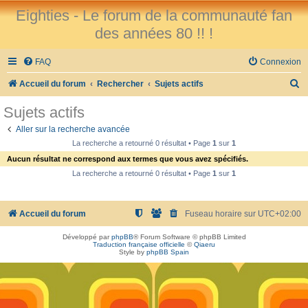
Eighties - Le forum de la communauté fan
des années 80 !! !
FAQ
Connexion
R
Accueil du forum
Rechercher
Sujets actifs
e
Sujets actifs
c
Aller sur la recherche avancée
h
La recherche a retourné 0 résultat • Page
1
sur
1
e
Aucun résultat ne correspond aux termes que vous avez spécifiés.
r
La recherche a retourné 0 résultat • Page
1
sur
1
c
h
Accueil du forum
Fuseau horaire sur
UTC+02:00
e
Développé par
phpBB
® Forum Software © phpBB Limited
r
Traduction française officielle
©
Qiaeru
Style by
phpBB Spain