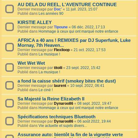
AU DELA DU REEL, L'AVENTURE CONTINUE
Dernier message par
Doc'
«
11 juil. 2023, 15:07
Publié dans
Les années 90
KIRSTIE ALLEY
Dernier message par
Tipoune
«
06 déc. 2022, 17:13
Publié dans
Hommage à ceux qui ont marqué notre enfance
AFRICA a 40 ans ! REMIXES par DJ Superfunk, Luke
Mornay, 7th Heaven...
Dernier message par
Flexiloop
«
21 oct. 2022, 17:53
Publié dans
La musique !
Wet Wet Wet
Dernier message par
titoili
«
23 sept. 2022, 15:42
Publié dans
La musique !
a fond la caisse shérif (smokey bites the dust)
Dernier message par
laurent
«
10 sept. 2022, 06:41
Publié dans
Le ciné !
Sa Majesté la Reine Elizabeth II
Dernier message par
Dynaroo86
«
08 sept. 2022, 19:47
Publié dans
Hommage à ceux qui ont marqué notre enfance
Spécifications techniques Bluetooth
Dernier message par
Dynaroo86
«
06 août 2022, 19:44
Publié dans
Vie actuelle et sujets divers...
Assurance auto: bientôt la fin de la vignette verte