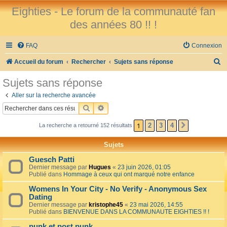
Eighties - Le forum de la communauté fan
des années 80 !! !
FAQ
Connexion
R
Accueil du forum
Rechercher
Sujets sans réponse
e
Sujets sans réponse
c
Aller sur la recherche avancée
h
RECHERCHER
RECHERCHE AVANCÉE
e
1
2
3
4
La recherche a retourné 152 résultats
SUIVANT
r
c
Sujets
h
Guesch Patti
e
Dernier message par
Hugues
«
23 juin 2026, 01:05
Publié dans
Hommage à ceux qui ont marqué notre enfance
r
Womens In Your City - No Verify - Anonymous Sex
Dating
Dernier message par
kristophe45
«
23 mai 2026, 14:55
Publié dans
BIENVENUE DANS LA COMMUNAUTE EIGHTIES !! !
punk et post punk