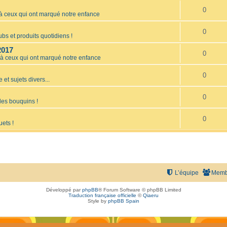
0
ceux qui ont marqué notre enfance
0
bs et produits quotidiens !
2017
0
 ceux qui ont marqué notre enfance
0
 et sujets divers...
0
les bouquins !
0
uets !
L’équipe
Memb
Développé par
phpBB
® Forum Software © phpBB Limited
Traduction française officielle
©
Qiaeru
Style by
phpBB Spain