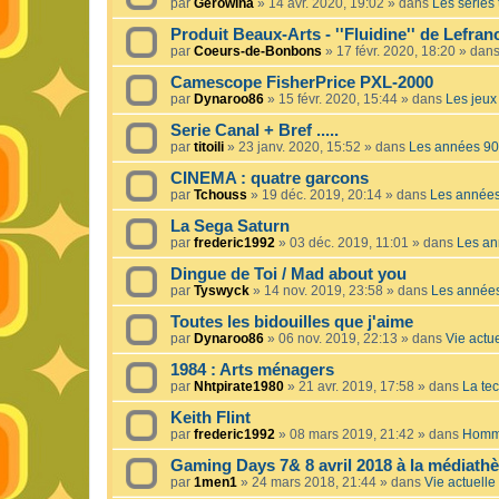
par
Gerowina
»
14 avr. 2020, 19:02
» dans
Les séries t
Produit Beaux-Arts - ''Fluidine'' de Lefra
par
Coeurs-de-Bonbons
»
17 févr. 2020, 18:20
» dan
Camescope FisherPrice PXL-2000
par
Dynaroo86
»
15 févr. 2020, 15:44
» dans
Les jeux 
Serie Canal + Bref .....
par
titoili
»
23 janv. 2020, 15:52
» dans
Les années 90
CINEMA : quatre garcons
par
Tchouss
»
19 déc. 2019, 20:14
» dans
Les année
La Sega Saturn
par
frederic1992
»
03 déc. 2019, 11:01
» dans
Les an
Dingue de Toi / Mad about you
par
Tyswyck
»
14 nov. 2019, 23:58
» dans
Les année
Toutes les bidouilles que j'aime
par
Dynaroo86
»
06 nov. 2019, 22:13
» dans
Vie actue
1984 : Arts ménagers
par
Nhtpirate1980
»
21 avr. 2019, 17:58
» dans
La tec
Keith Flint
par
frederic1992
»
08 mars 2019, 21:42
» dans
Homma
Gaming Days 7& 8 avril 2018 à la médiath
par
1men1
»
24 mars 2018, 21:44
» dans
Vie actuelle 