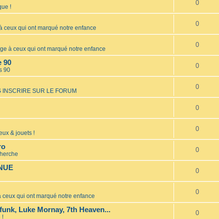
0
ue !
0
ceux qui ont marqué notre enfance
0
 à ceux qui ont marqué notre enfance
e 90
0
s 90
0
 INSCRIRE SUR LE FORUM
0
0
eux & jouets !
ro
0
cherche
INUE
0
0
ceux qui ont marqué notre enfance
unk, Luke Mornay, 7th Heaven...
0
 !