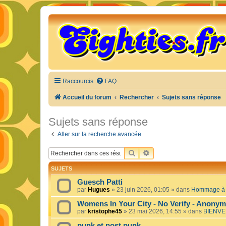
Raccourcis
FAQ
Accueil du forum
Rechercher
Sujets sans réponse
Sujets sans réponse
Aller sur la recherche avancée
RECHERCHER
RECHERCHE AVANCÉE
SUJETS
Guesch Patti
par
Hugues
»
23 juin 2026, 01:05
» dans
Hommage à c
Womens In Your City - No Verify - Anony
par
kristophe45
»
23 mai 2026, 14:55
» dans
BIENVE
punk et post punk