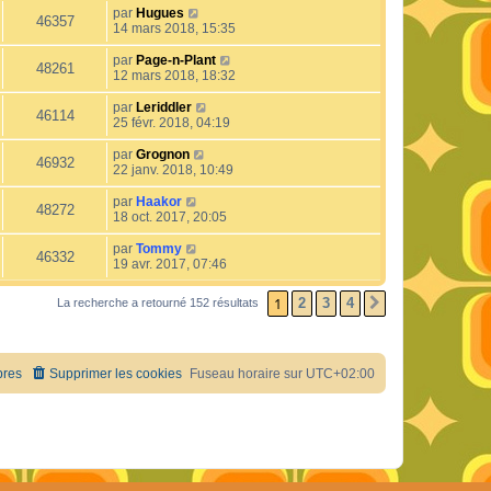
par
Hugues
46357
14 mars 2018, 15:35
par
Page-n-Plant
48261
12 mars 2018, 18:32
par
Leriddler
46114
25 févr. 2018, 04:19
par
Grognon
46932
22 janv. 2018, 10:49
par
Haakor
48272
18 oct. 2017, 20:05
par
Tommy
46332
19 avr. 2017, 07:46
1
2
3
4
La recherche a retourné 152 résultats
SUIVANT
res
Supprimer les cookies
Fuseau horaire sur
UTC+02:00