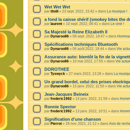
Wet Wet Wet
par
titoili
»
23 sept. 2022, 15:42
» dans
La musique !
a fond la caisse shérif (smokey bites the d
par
laurent
»
10 sept. 2022, 06:41
» dans
Le ciné !
Sa Majesté la Reine Elizabeth II
par
Dynaroo86
»
08 sept. 2022, 19:47
» dans
Hommage
Spécifications techniques Bluetooth
par
Dynaroo86
»
06 août 2022, 19:44
» dans
Vie actue
Assurance auto: bientôt la fin de la vignet
par
Dynaroo86
»
10 mai 2022, 17:55
» dans
Vie actuel
DOROTHEE
par
Tyswyck
»
27 mars 2022, 13:28
» dans
La musiqu
Un grand bordel, celui des prises electriq
par
Dynaroo86
»
15 janv. 2022, 11:50
» dans
Vie actue
Jean-Jacques Beineix
par
frederic1992
»
14 janv. 2022, 21:59
» dans
Homma
Ronnie Spector
par
frederic1992
»
13 janv. 2022, 10:51
» dans
Homma
Signification d'une chanson
par
Pierrot
»
29 nov. 2021, 21:12
» dans
Avis de rech