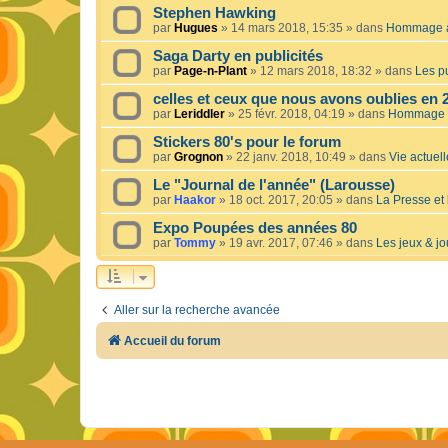
Stephen Hawking
par
Hugues
»
14 mars 2018, 15:35
» dans
Hommage à 
Saga Darty en publicités
par
Page-n-Plant
»
12 mars 2018, 18:32
» dans
Les pu
celles et ceux que nous avons oublies en 
par
Leriddler
»
25 févr. 2018, 04:19
» dans
Hommage à
Stickers 80's pour le forum
par
Grognon
»
22 janv. 2018, 10:49
» dans
Vie actuelle
Le "Journal de l'année" (Larousse)
par
Haakor
»
18 oct. 2017, 20:05
» dans
La Presse et 
Expo Poupées des années 80
par
Tommy
»
19 avr. 2017, 07:46
» dans
Les jeux & jo
Aller sur la recherche avancée
Accueil du forum