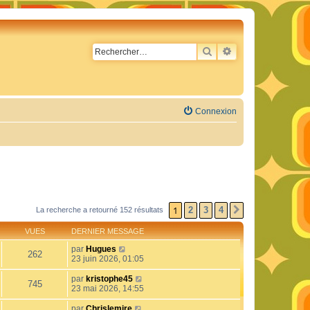
RECHERCHER
RECHERCHE AVA
Connexion
1
2
3
4
La recherche a retourné 152 résultats
SUIVANT
VUES
DERNIER MESSAGE
par
Hugues
262
23 juin 2026, 01:05
par
kristophe45
745
23 mai 2026, 14:55
par
Chrislemire