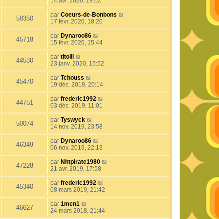
14 avr. 2020, 19:02
par
Coeurs-de-Bonbons
58350
17 févr. 2020, 18:20
par
Dynaroo86
45718
15 févr. 2020, 15:44
par
titoili
44530
23 janv. 2020, 15:52
par
Tchouss
45470
19 déc. 2019, 20:14
par
frederic1992
44751
03 déc. 2019, 11:01
par
Tyswyck
50074
14 nov. 2019, 23:58
par
Dynaroo86
46349
06 nov. 2019, 22:13
par
Nhtpirate1980
47228
21 avr. 2019, 17:58
par
frederic1992
45340
08 mars 2019, 21:42
par
1men1
46627
24 mars 2018, 21:44