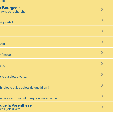
élé !
nc-Bourgeois
0
s
Avis de recherche
0
& jouets !
0
0
s 90
0
nées 90
0
s 90
0
lle et sujets divers...
0
hnologie et les objets du quotidien !
0
ge à ceux qui ont marqué notre enfance
èque la Parenthèse
0
et sujets divers...