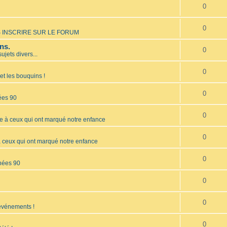
0
0
 INSCRIRE SUR LE FORUM
ns.
0
sujets divers...
0
et les bouquins !
0
ées 90
0
à ceux qui ont marqué notre enfance
0
ceux qui ont marqué notre enfance
0
nées 90
0
0
 événements !
0