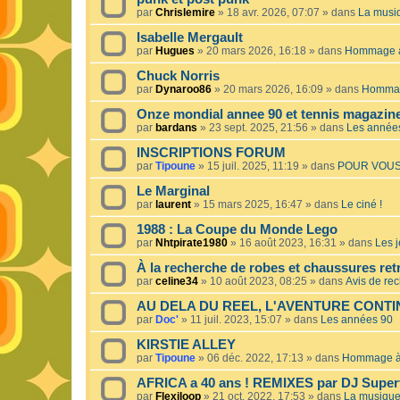
par
Chrislemire
»
18 avr. 2026, 07:07
» dans
La musiq
Isabelle Mergault
par
Hugues
»
20 mars 2026, 16:18
» dans
Hommage à 
Chuck Norris
par
Dynaroo86
»
20 mars 2026, 16:09
» dans
Hommage
Onze mondial annee 90 et tennis magazin
par
bardans
»
23 sept. 2025, 21:56
» dans
Les année
INSCRIPTIONS FORUM
par
Tipoune
»
15 juil. 2025, 11:19
» dans
POUR VOUS
Le Marginal
par
laurent
»
15 mars 2025, 16:47
» dans
Le ciné !
1988 : La Coupe du Monde Lego
par
Nhtpirate1980
»
16 août 2023, 16:31
» dans
Les j
À la recherche de robes et chaussures ret
par
celine34
»
10 août 2023, 08:25
» dans
Avis de re
AU DELA DU REEL, L'AVENTURE CONT
par
Doc'
»
11 juil. 2023, 15:07
» dans
Les années 90
KIRSTIE ALLEY
par
Tipoune
»
06 déc. 2022, 17:13
» dans
Hommage à 
AFRICA a 40 ans ! REMIXES par DJ Superf
par
Flexiloop
»
21 oct. 2022, 17:53
» dans
La musique