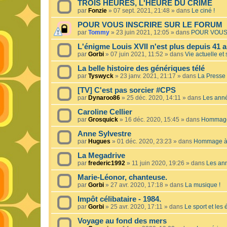
TROIS HEURES, L'HEURE DU CRIME
par
Fonzie
»
07 sept. 2021, 21:48
» dans
Le ciné !
POUR VOUS INSCRIRE SUR LE FORUM
par
Tommy
»
23 juin 2021, 12:05
» dans
POUR VOUS
L'énigme Louis XVII n'est plus depuis 41 a
par
Gorbi
»
07 juin 2021, 11:52
» dans
Vie actuelle et 
La belle histoire des génériques télé
par
Tyswyck
»
23 janv. 2021, 21:17
» dans
La Presse 
[TV] C'est pas sorcier #CPS
par
Dynaroo86
»
25 déc. 2020, 14:11
» dans
Les ann
Caroline Cellier
par
Grosquick
»
16 déc. 2020, 15:45
» dans
Hommage 
Anne Sylvestre
par
Hugues
»
01 déc. 2020, 23:23
» dans
Hommage à 
La Megadrive
par
frederic1992
»
11 juin 2020, 19:26
» dans
Les an
Marie-Léonor, chanteuse.
par
Gorbi
»
27 avr. 2020, 17:18
» dans
La musique !
Impôt célibataire - 1984.
par
Gorbi
»
25 avr. 2020, 17:11
» dans
Le sport et les
Voyage au fond des mers