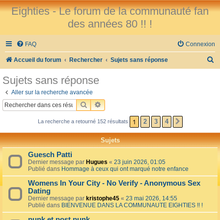
Eighties - Le forum de la communauté fan
des années 80 !! !
FAQ
Connexion
R
Accueil du forum
Rechercher
Sujets sans réponse
e
Sujets sans réponse
c
Aller sur la recherche avancée
h
RECHERCHER
RECHERCHE AVANCÉE
e
1
2
3
4
La recherche a retourné 152 résultats
SUIVANT
r
c
Sujets
h
Guesch Patti
e
Dernier message par
Hugues
«
23 juin 2026, 01:05
Publié dans
Hommage à ceux qui ont marqué notre enfance
r
Womens In Your City - No Verify - Anonymous Sex
Dating
Dernier message par
kristophe45
«
23 mai 2026, 14:55
Publié dans
BIENVENUE DANS LA COMMUNAUTE EIGHTIES !! !
punk et post punk