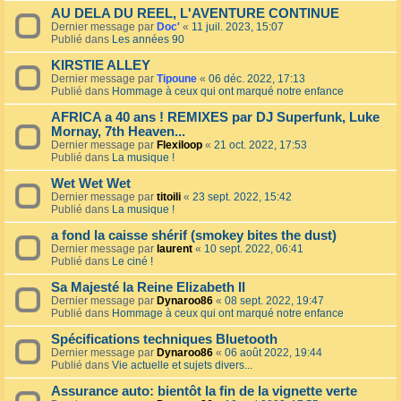
AU DELA DU REEL, L'AVENTURE CONTINUE
Dernier message par
Doc'
«
11 juil. 2023, 15:07
Publié dans
Les années 90
KIRSTIE ALLEY
Dernier message par
Tipoune
«
06 déc. 2022, 17:13
Publié dans
Hommage à ceux qui ont marqué notre enfance
AFRICA a 40 ans ! REMIXES par DJ Superfunk, Luke
Mornay, 7th Heaven...
Dernier message par
Flexiloop
«
21 oct. 2022, 17:53
Publié dans
La musique !
Wet Wet Wet
Dernier message par
titoili
«
23 sept. 2022, 15:42
Publié dans
La musique !
a fond la caisse shérif (smokey bites the dust)
Dernier message par
laurent
«
10 sept. 2022, 06:41
Publié dans
Le ciné !
Sa Majesté la Reine Elizabeth II
Dernier message par
Dynaroo86
«
08 sept. 2022, 19:47
Publié dans
Hommage à ceux qui ont marqué notre enfance
Spécifications techniques Bluetooth
Dernier message par
Dynaroo86
«
06 août 2022, 19:44
Publié dans
Vie actuelle et sujets divers...
Assurance auto: bientôt la fin de la vignette verte