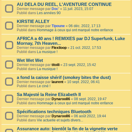
AU DELA DU REEL, L'AVENTURE CONTINUE
Dernier message par
Doc'
«
11 juil. 2023, 15:07
Publié dans
Les années 90
KIRSTIE ALLEY
Dernier message par
Tipoune
«
06 déc. 2022, 17:13
Publié dans
Hommage à ceux qui ont marqué notre enfance
AFRICA a 40 ans ! REMIXES par DJ Superfunk, Luke
Mornay, 7th Heaven...
Dernier message par
Flexiloop
«
21 oct. 2022, 17:53
Publié dans
La musique !
Wet Wet Wet
Dernier message par
titoili
«
23 sept. 2022, 15:42
Publié dans
La musique !
a fond la caisse shérif (smokey bites the dust)
Dernier message par
laurent
«
10 sept. 2022, 06:41
Publié dans
Le ciné !
Sa Majesté la Reine Elizabeth II
Dernier message par
Dynaroo86
«
08 sept. 2022, 19:47
Publié dans
Hommage à ceux qui ont marqué notre enfance
Spécifications techniques Bluetooth
Dernier message par
Dynaroo86
«
06 août 2022, 19:44
Publié dans
Vie actuelle et sujets divers...
Assurance auto: bientôt la fin de la vignette verte