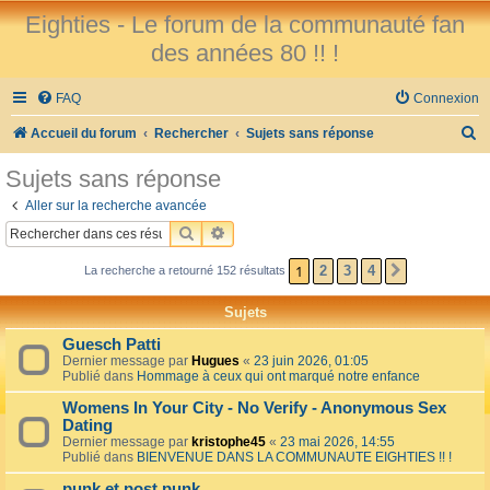
Eighties - Le forum de la communauté fan
des années 80 !! !
FAQ
Connexion
R
Accueil du forum
Rechercher
Sujets sans réponse
e
Sujets sans réponse
c
Aller sur la recherche avancée
h
RECHERCHER
RECHERCHE AVANCÉE
e
1
2
3
4
La recherche a retourné 152 résultats
SUIVANT
r
c
Sujets
h
Guesch Patti
e
Dernier message par
Hugues
«
23 juin 2026, 01:05
Publié dans
Hommage à ceux qui ont marqué notre enfance
r
Womens In Your City - No Verify - Anonymous Sex
Dating
Dernier message par
kristophe45
«
23 mai 2026, 14:55
Publié dans
BIENVENUE DANS LA COMMUNAUTE EIGHTIES !! !
punk et post punk