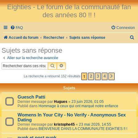
Eighties - Le forum de la communauté fan
des années 80 !! !
FAQ
Connexion
R
Accueil du forum
Rechercher
Sujets sans réponse
e
Sujets sans réponse
c
Aller sur la recherche avancée
h
RECHERCHER
RECHERCHE AVANCÉE
e
1
2
3
4
La recherche a retourné 152 résultats
SUIVANT
r
c
Sujets
h
Guesch Patti
e
Dernier message par
Hugues
«
23 juin 2026, 01:05
Publié dans
Hommage à ceux qui ont marqué notre enfance
r
Womens In Your City - No Verify - Anonymous Sex
Dating
Dernier message par
kristophe45
«
23 mai 2026, 14:55
Publié dans
BIENVENUE DANS LA COMMUNAUTE EIGHTIES !! !
punk et post punk