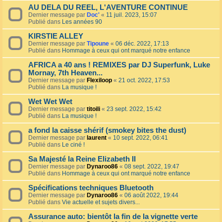
AU DELA DU REEL, L'AVENTURE CONTINUE
Dernier message par
Doc'
«
11 juil. 2023, 15:07
Publié dans
Les années 90
KIRSTIE ALLEY
Dernier message par
Tipoune
«
06 déc. 2022, 17:13
Publié dans
Hommage à ceux qui ont marqué notre enfance
AFRICA a 40 ans ! REMIXES par DJ Superfunk, Luke
Mornay, 7th Heaven...
Dernier message par
Flexiloop
«
21 oct. 2022, 17:53
Publié dans
La musique !
Wet Wet Wet
Dernier message par
titoili
«
23 sept. 2022, 15:42
Publié dans
La musique !
a fond la caisse shérif (smokey bites the dust)
Dernier message par
laurent
«
10 sept. 2022, 06:41
Publié dans
Le ciné !
Sa Majesté la Reine Elizabeth II
Dernier message par
Dynaroo86
«
08 sept. 2022, 19:47
Publié dans
Hommage à ceux qui ont marqué notre enfance
Spécifications techniques Bluetooth
Dernier message par
Dynaroo86
«
06 août 2022, 19:44
Publié dans
Vie actuelle et sujets divers...
Assurance auto: bientôt la fin de la vignette verte