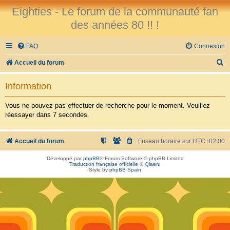
Eighties - Le forum de la communauté fan
des années 80 !! !
FAQ
Connexion
R
Accueil du forum
e
Information
c
h
Vous ne pouvez pas effectuer de recherche pour le moment. Veuillez
réessayer dans 7 secondes.
e
r
Accueil du forum
Fuseau horaire sur
UTC+02:00
c
h
Développé par
phpBB
® Forum Software © phpBB Limited
Traduction française officielle
©
Qiaeru
e
Style by
phpBB Spain
r