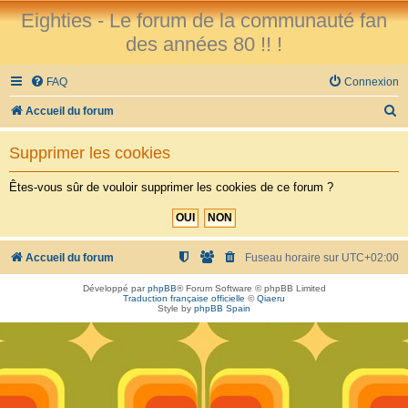
Eighties - Le forum de la communauté fan
des années 80 !! !
FAQ
Connexion
R
Accueil du forum
e
Supprimer les cookies
c
h
Êtes-vous sûr de vouloir supprimer les cookies de ce forum ?
e
r
c
Accueil du forum
Fuseau horaire sur
UTC+02:00
h
Développé par
phpBB
® Forum Software © phpBB Limited
Traduction française officielle
©
Qiaeru
e
Style by
phpBB Spain
r