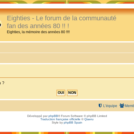
Eighties - Le forum de la communauté
fan des années 80 !! !
Eighties, la mémoire des années 80 !!!!
m ?
L’équipe
Memb
Développé par
phpBB
® Forum Software © phpBB Limited
Traduction française officielle
©
Qiaeru
Style by
phpBB Spain