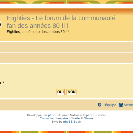
Eighties - Le forum de la communauté
fan des années 80 !! !
Eighties, la mémoire des années 80 !!!!
m ?
L’équipe
Memb
Développé par
phpBB
® Forum Software © phpBB Limited
Traduction française officielle
©
Qiaeru
Style by
phpBB Spain