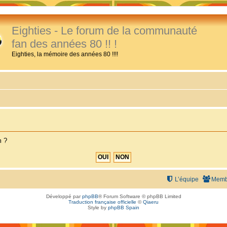
Eighties - Le forum de la communauté
fan des années 80 !! !
Eighties, la mémoire des années 80 !!!!
m ?
L’équipe
Memb
Développé par
phpBB
® Forum Software © phpBB Limited
Traduction française officielle
©
Qiaeru
Style by
phpBB Spain