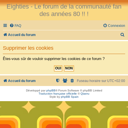
Eighties - Le forum de la communauté fan
des années 80 !! !
FAQ
Connexion
R
Accueil du forum
e
Supprimer les cookies
c
h
Êtes-vous sûr de vouloir supprimer les cookies de ce forum ?
e
r
c
Accueil du forum
Fuseau horaire sur
UTC+02:00
h
Développé par
phpBB
® Forum Software © phpBB Limited
Traduction française officielle
©
Qiaeru
e
Style by
phpBB Spain
r