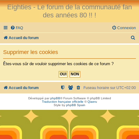
Eighties - Le forum de la communauté fan
des années 80 !! !
FAQ
Connexion
R
Accueil du forum
e
Supprimer les cookies
c
h
Êtes-vous sûr de vouloir supprimer les cookies de ce forum ?
e
r
c
Accueil du forum
Fuseau horaire sur
UTC+02:00
h
Développé par
phpBB
® Forum Software © phpBB Limited
Traduction française officielle
©
Qiaeru
e
Style by
phpBB Spain
r