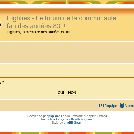
Eighties - Le forum de la communauté
fan des années 80 !! !
Eighties, la mémoire des années 80 !!!!
m ?
L’équipe
Memb
Développé par
phpBB
® Forum Software © phpBB Limited
Traduction française officielle
©
Qiaeru
Style by
phpBB Spain