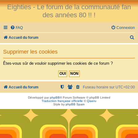
Eighties - Le forum de la communauté fan
des années 80 !! !
FAQ
Connexion
R
Accueil du forum
e
Supprimer les cookies
c
h
Êtes-vous sûr de vouloir supprimer les cookies de ce forum ?
e
r
c
Accueil du forum
Fuseau horaire sur
UTC+02:00
h
Développé par
phpBB
® Forum Software © phpBB Limited
Traduction française officielle
©
Qiaeru
e
Style by
phpBB Spain
r