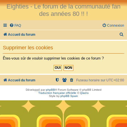
Eighties - Le forum de la communauté fan
des années 80 !! !
FAQ
Connexion
R
Accueil du forum
e
Supprimer les cookies
c
h
Êtes-vous sûr de vouloir supprimer les cookies de ce forum ?
e
r
c
Accueil du forum
Fuseau horaire sur
UTC+02:00
h
Développé par
phpBB
® Forum Software © phpBB Limited
Traduction française officielle
©
Qiaeru
e
Style by
phpBB Spain
r