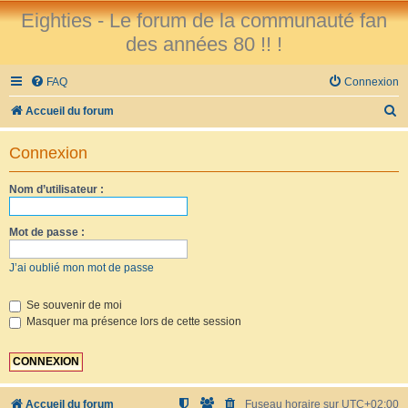
Eighties - Le forum de la communauté fan
des années 80 !! !
FAQ
Connexion
R
Accueil du forum
e
Connexion
c
h
Nom d’utilisateur :
e
r
Mot de passe :
c
J’ai oublié mon mot de passe
h
e
Se souvenir de moi
Masquer ma présence lors de cette session
r
Accueil du forum
Fuseau horaire sur
UTC+02:00