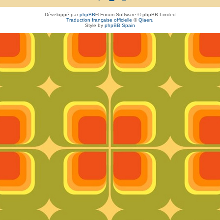
Développé par
phpBB
® Forum Software © phpBB Limited
Traduction française officielle
©
Qiaeru
Style by
phpBB Spain