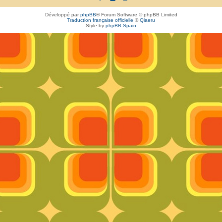
Développé par
phpBB
® Forum Software © phpBB Limited
Traduction française officielle
©
Qiaeru
Style by
phpBB Spain