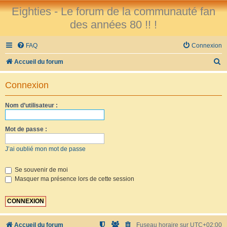
Eighties - Le forum de la communauté fan
des années 80 !! !
FAQ
Connexion
R
Accueil du forum
e
Connexion
c
h
Nom d’utilisateur :
e
r
Mot de passe :
c
J’ai oublié mon mot de passe
h
e
Se souvenir de moi
Masquer ma présence lors de cette session
r
Accueil du forum
Fuseau horaire sur
UTC+02:00