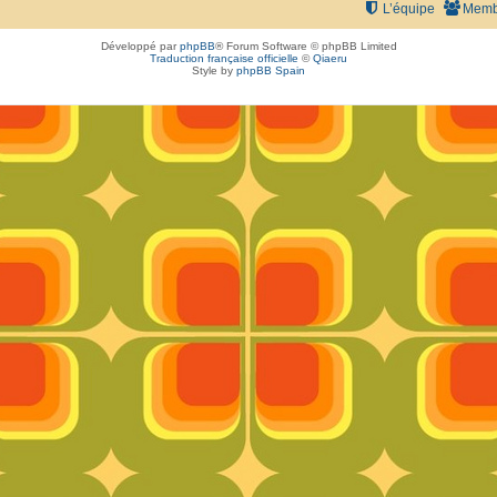
L’équipe
Memb
Développé par
phpBB
® Forum Software © phpBB Limited
Traduction française officielle
©
Qiaeru
Style by
phpBB Spain