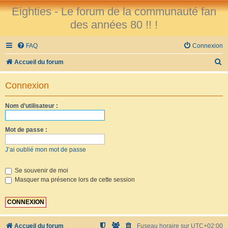
Eighties - Le forum de la communauté fan
des années 80 !! !
FAQ
Connexion
R
Accueil du forum
e
Connexion
c
h
Nom d’utilisateur :
e
r
Mot de passe :
c
J’ai oublié mon mot de passe
h
e
Se souvenir de moi
Masquer ma présence lors de cette session
r
Accueil du forum
Fuseau horaire sur
UTC+02:00