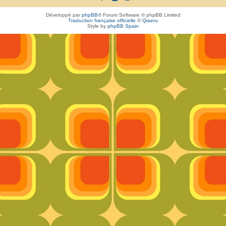
Développé par
phpBB
® Forum Software © phpBB Limited
Traduction française officielle
©
Qiaeru
Style by
phpBB Spain