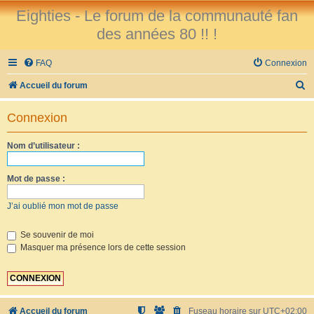
Eighties - Le forum de la communauté fan
des années 80 !! !
FAQ
Connexion
R
Accueil du forum
e
Connexion
c
h
Nom d’utilisateur :
e
r
Mot de passe :
c
J’ai oublié mon mot de passe
h
e
Se souvenir de moi
Masquer ma présence lors de cette session
r
Accueil du forum
Fuseau horaire sur
UTC+02:00