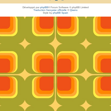
Développé par
phpBB
® Forum Software © phpBB Limited
Traduction française officielle
©
Qiaeru
Style by
phpBB Spain