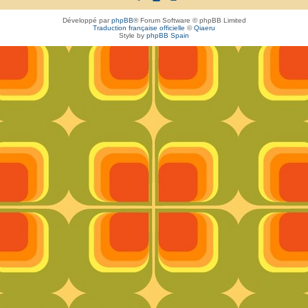
Développé par
phpBB
® Forum Software © phpBB Limited
Traduction française officielle
©
Qiaeru
Style by
phpBB Spain