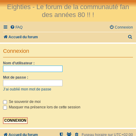
Eighties - Le forum de la communauté fan
des années 80 !! !
FAQ
Connexion
R
Accueil du forum
e
Connexion
c
h
Nom d’utilisateur :
e
r
Mot de passe :
c
J’ai oublié mon mot de passe
h
e
Se souvenir de moi
Masquer ma présence lors de cette session
r
Accueil du forum
Fuseau horaire sur
UTC+02:00